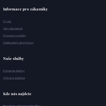
Informace pro zákazníky
O nás
Jak nakupovat
Puncovní značky
Odstoupení od smlouvy
Naše služby
E-shop se šperky
Výkup a zástava
Kde nás najdete
Prodejna Casper Havířov