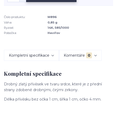
Číslo produktu:
M896
Váha:
0,85 g
Ryzost:
14K, 585/1000
Pobočka:
Havířov
Kompletní specifikace
Komentáře
0
Kompletní specifikace
Drobný zlatý přívěsek ve tvaru srdce, které je z přední
strany zdobené drobnými, čirými zirkony.
Délka přívěsku bez očka 1 cm, šířka 1 cm, očko 4 mm.