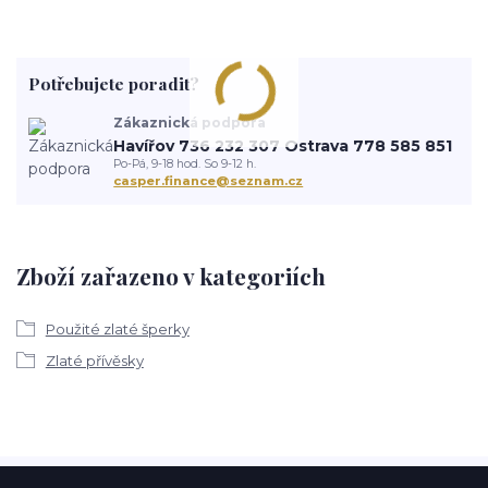
Potřebujete poradit?
Zákaznická podpora
Havířov 736 232 307 Ostrava 778 585 851
Po-Pá, 9-18 hod. So 9-12 h.
casper.finance@seznam.cz
Zboží zařazeno v kategoriích
Použité zlaté šperky
Zlaté přívěsky