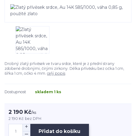
Drobný zlatý přívěsek ve tvaru srdce, které je z přední strany
zdobené drobnými, čirými zirkony. Délka přívěsku bez očka 1 cm,
šířka 1 cm, očko 4 mm.
celý popis
Dostupnost
skladem 1 ks
2 190 Kč
/
ks
2 190 Kč
bez DPH
Přidat do košíku