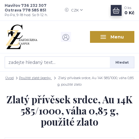
Havířov 736 232 307
0
ks
Ostrava 778 585 851
CZK
0 Kč
Po-Pá, 9-18 hod. So 9-12 h.
Menu
Hledat
Úvod
Použité zlaté šperky
Zlatý přívěsek srdce, Au 14K 585/1000, váha 0,85
g, použité zlato
Zlatý přívěsek srdce, Au 14K
585/1000, váha 0,85 g,
použité zlato