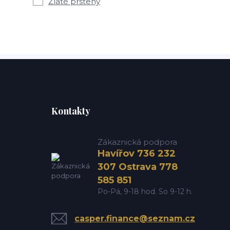
Zlaté prsteny
Kontakty
Zákaznická podpora
Havířov 736 232
307 Ostrava 778
585 851
Po-Pá, 9-18 hod. So 9-12 h.
casper.finance@seznam.cz