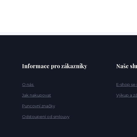
Informace pro zákazníky
Naše sl
O nás
E-shop se
Jak nakupovat
Výkup a z
Puncovní značky
Odstoupení od smlouvy