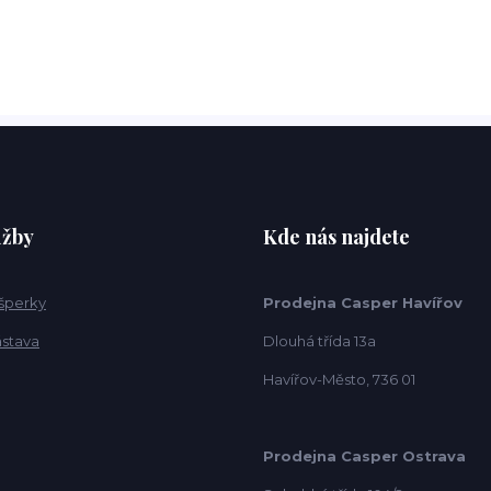
užby
Kde nás najdete
 šperky
Prodejna Casper Havířov
ástava
Dlouhá třída 13a
Havířov-Město, 736 01
Prodejna Casper Ostrava