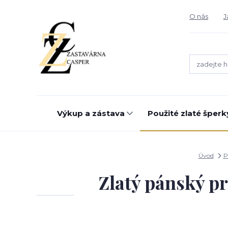
O nás
J
Výkup a zástava
Použité zlaté šperk
Úvod
P
Zlatý pánský pr