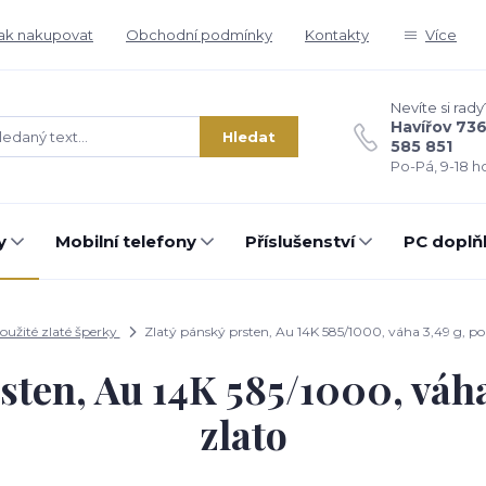
ak nakupovat
Obchodní podmínky
Kontakty
Více
Nevíte si rady
Havířov 73
Hledat
585 851
Po-Pá, 9-18 ho
y
Mobilní telefony
Příslušenství
PC doplň
oužité zlaté šperky
Zlatý pánský prsten, Au 14K 585/1000, váha 3,49 g, pou
sten, Au 14K 585/1000, váha
zlato