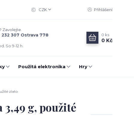
CZK
Přihlášení
? Zavolejte.
0
ks
6 232 307 Ostrava 778
0 Kč
d. So 9-12 h.
ky
Použitá elektronika
Hry
žité zlato
 3,49 g, použité