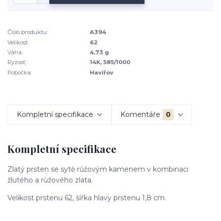
Číslo produktu:
A394
Velikost:
62
Váha:
4,73 g
Ryzost:
14K, 585/1000
Pobočka:
Havířov
Kompletní specifikace
Komentáře
0
Kompletní specifikace
Zlatý prsten se sytě růžovým kamenem v kombinaci
žlutého a růžového zlata.
Velikost prstenu 62, šířka hlavy prstenu 1,8 cm.