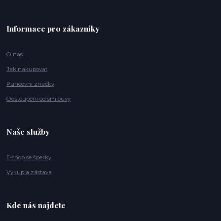
Informace pro zákazníky
O nás
Jak nakupovat
Puncovní značky
Odstoupení od smlouvy
Naše služby
E-shop se šperky
Výkup a zástava
Kde nás najdete