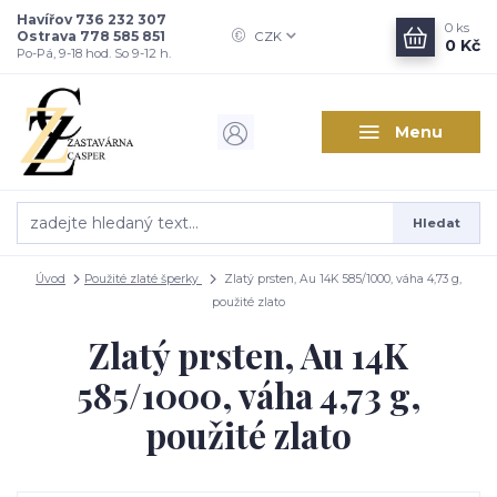
Havířov 736 232 307
0
ks
Ostrava 778 585 851
CZK
0 Kč
Po-Pá, 9-18 hod. So 9-12 h.
Menu
Hledat
Úvod
Použité zlaté šperky
Zlatý prsten, Au 14K 585/1000, váha 4,73 g,
použité zlato
Zlatý prsten, Au 14K
585/1000, váha 4,73 g,
použité zlato