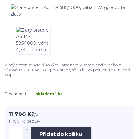
Zlatý prsten se sytě růžovým kamenem v kombinaci žlutého a
růžového zlata. Velikost prstenu 62, šířka hlavy prstenu 1,8 cm.
celý
popis
Dostupnost
skladem 1 ks
11 790 Kč
/
ks
11 790 Kč
bez DPH
Přidat do košíku