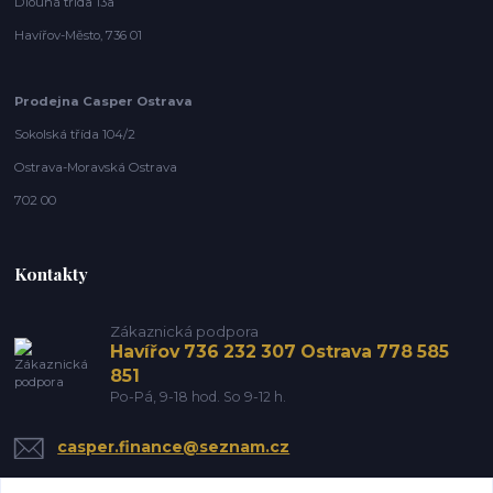
Dlouhá třída 13a
Havířov-Město, 736 01
Prodejna Casper Ostrava
Sokolská třída 104/2
Ostrava-Moravská Ostrava
702 00
Kontakty
Zákaznická podpora
Havířov 736 232 307 Ostrava 778 585
851
Po-Pá, 9-18 hod. So 9-12 h.
casper.finance@seznam.cz