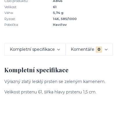
Číslo produktu:
A846
Velikost:
61
Váha:
5,74 g
Ryzost:
14K, 585/1000
Pobočka:
Havířov
Kompletní specifikace
Komentáře
0
Kompletní specifikace
Výrazný zlatý lesklý prsten se zeleným kamenem.
Velikost prstenu 61, šířka hlavy prstenu 1,5 cm.