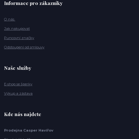
Informace pro zákazníky
O nás
Jak nakupovat
Puncovní značky
Odstoupení od smlouvy
Naše služby
E-shop se šperky
Výkup a zástava
Kde nás najdete
Prodejna Casper Havířov