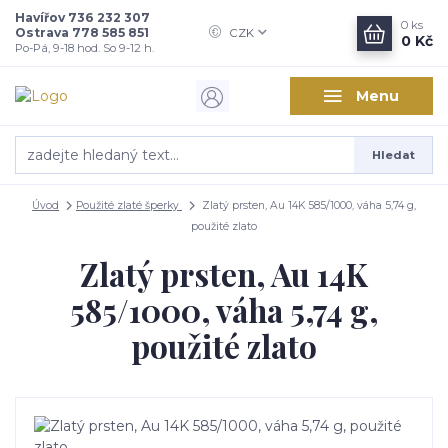
Havířov 736 232 307
0
ks
Ostrava 778 585 851
CZK
0 Kč
Po-Pá, 9-18 hod. So 9-12 h.
Menu
Hledat
Úvod
Použité zlaté šperky
Zlatý prsten, Au 14K 585/1000, váha 5,74 g,
použité zlato
Zlatý prsten, Au 14K
585/1000, váha 5,74 g,
použité zlato