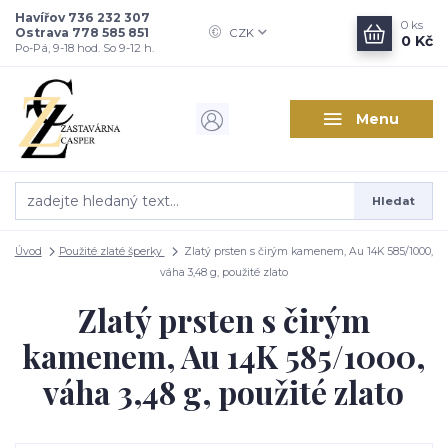
Havířov 736 232 307
0
ks
Ostrava 778 585 851
CZK
0 Kč
Po-Pá, 9-18 hod. So 9-12 h.
Menu
Hledat
Úvod
Použité zlaté šperky
Zlatý prsten s čirým kamenem, Au 14K 585/1000,
váha 3,48 g, použité zlato
Zlatý prsten s čirým
kamenem, Au 14K 585/1000,
váha 3,48 g, použité zlato