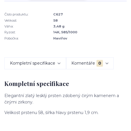
Číslo produktu:
C627
Velikost:
58
Váha:
3,48 g
Ryzost:
14K, 585/1000
Pobočka:
Havířov
Kompletní specifikace
Komentáře
0
Kompletní specifikace
Elegantní zlatý lesklý prsten zdobený čirým kamenem a
čirými zirkony.
Velikost prstenu 58, šířka hlavy prstenu 1,9 cm.