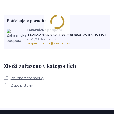
Potřebujete poradit?
Zákaznická podpora
Havířov 736 232 307 Ostrava 778 585 851
Po-Pá, 9-18 hod. So 9-12 h.
casper.finance@seznam.cz
Zboží zařazeno v kategoriích
Použité zlaté šperky
Zlaté prsteny