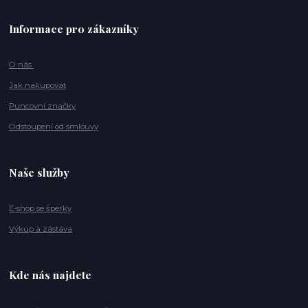
Informace pro zákazníky
O nás
Jak nakupovat
Puncovní značky
Odstoupení od smlouvy
Naše služby
E-shop se šperky
Výkup a zástava
Kde nás najdete