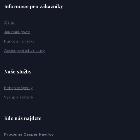
Informace pro zákazníky
O nás
Jak nakupovat
Puncovní značky
Odstoupení od smlouvy
Naše služby
E-shop se šperky
Výkup a zástava
Kde nás najdete
Prodejna Casper Havířov