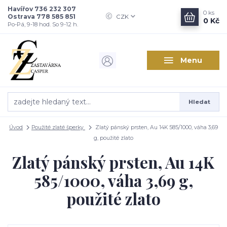
Havířov 736 232 307
0
ks
Ostrava 778 585 851
CZK
0 Kč
Po-Pá, 9-18 hod. So 9-12 h.
Menu
Hledat
Úvod
Použité zlaté šperky
Zlatý pánský prsten, Au 14K 585/1000, váha 3,69
g, použité zlato
Zlatý pánský prsten, Au 14K
585/1000, váha 3,69 g,
použité zlato