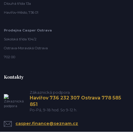
Dlouhá třída 13a
Havířov-Město, 736 01
Prodejna Casper Ostrava
Sokolská třída 104/2
Ostrava-Moravská Ostrava
702 00
Kontakty
Zákaznická podpora
Havířov 736 232 307 Ostrava 778 585
851
Po-Pá, 9-18 hod. So 9-12 h.
casper.finance@seznam.cz