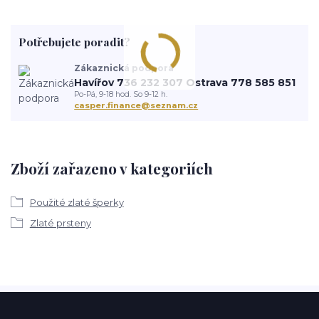
Potřebujete poradit?
Zákaznická podpora
Havířov 736 232 307 Ostrava 778 585 851
Po-Pá, 9-18 hod. So 9-12 h.
casper.finance@seznam.cz
Zboží zařazeno v kategoriích
Použité zlaté šperky
Zlaté prsteny