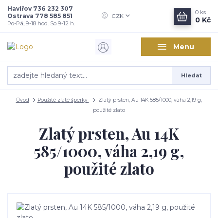
Havířov 736 232 307
0
ks
Ostrava 778 585 851
CZK
0 Kč
Po-Pá, 9-18 hod. So 9-12 h.
Menu
Hledat
Úvod
Použité zlaté šperky
Zlatý prsten, Au 14K 585/1000, váha 2,19 g,
použité zlato
Zlatý prsten, Au 14K
585/1000, váha 2,19 g,
použité zlato