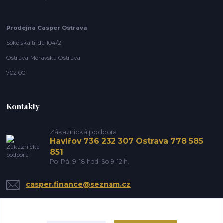
Prodejna Casper Ostrava
Sokolská třída 104/2
Ostrava-Moravská Ostrava
702 00
Kontakty
Zákaznická podpora
Havířov 736 232 307 Ostrava 778 585
851
Po-Pá, 9-18 hod. So 9-12 h.
casper.finance@seznam.cz