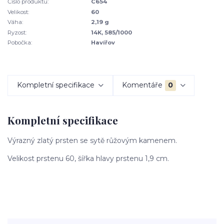
Číslo produktu:
C654
Velikost:
60
Váha:
2,19 g
Ryzost:
14K, 585/1000
Pobočka:
Havířov
Kompletní specifikace
Komentáře
0
Kompletní specifikace
Výrazný zlatý prsten se sytě růžovým kamenem.
Velikost prstenu 60, šířka hlavy prstenu 1,9 cm.