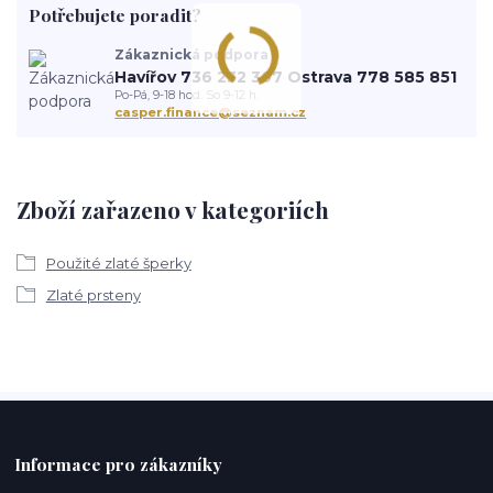
Potřebujete poradit?
Zákaznická podpora
Havířov 736 232 307 Ostrava 778 585 851
Po-Pá, 9-18 hod. So 9-12 h.
casper.finance@seznam.cz
Zboží zařazeno v kategoriích
Použité zlaté šperky
Zlaté prsteny
Informace pro zákazníky