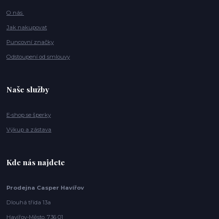
O nás
Jak nakupovat
Puncovní značky
Odstoupení od smlouvy
Naše služby
E-shop se šperky
Výkup a zástava
Kde nás najdete
Prodejna Casper Havířov
Dlouhá třída 13a
Havířov-Město, 736 01