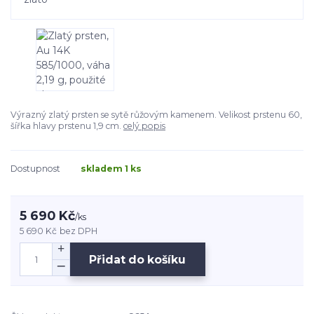
Výrazný zlatý prsten se sytě růžovým kamenem. Velikost prstenu 60,
šířka hlavy prstenu 1,9 cm.
celý popis
Dostupnost
skladem 1 ks
5 690 Kč
/
ks
5 690 Kč
bez DPH
Přidat do košíku