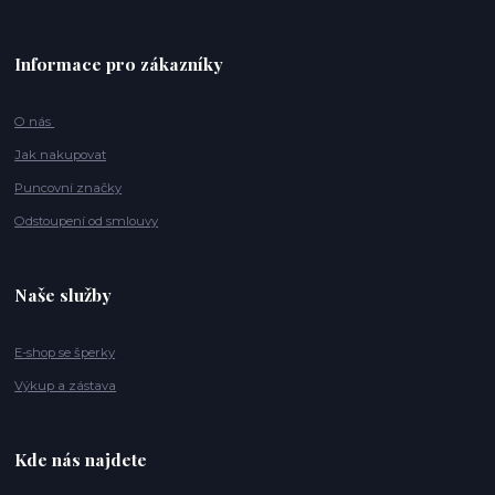
Informace pro zákazníky
O nás
Jak nakupovat
Puncovní značky
Odstoupení od smlouvy
Naše služby
E-shop se šperky
Výkup a zástava
Kde nás najdete