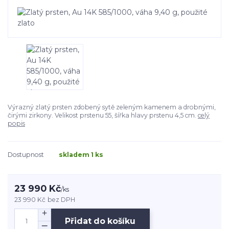
Výrazný zlatý prsten zdobený sytě zeleným kamenem a drobnými,
čirými zirkony. Velikost prstenu 55, šířka hlavy prstenu 4,5 cm.
celý
popis
Dostupnost
skladem 1 ks
23 990 Kč
/
ks
23 990 Kč
bez DPH
Přidat do košíku