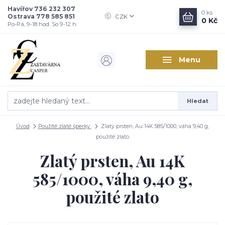
Havířov 736 232 307
0
ks
Ostrava 778 585 851
CZK
0 Kč
Po-Pá, 9-18 hod. So 9-12 h.
Menu
Hledat
Úvod
Použité zlaté šperky
Zlatý prsten, Au 14K 585/1000, váha 9,40 g,
použité zlato
Zlatý prsten, Au 14K
585/1000, váha 9,40 g,
použité zlato