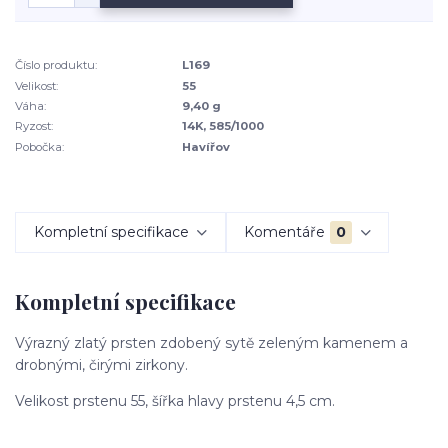
Číslo produktu:
L169
Velikost:
55
Váha:
9,40 g
Ryzost:
14K, 585/1000
Pobočka:
Havířov
Kompletní specifikace
Komentáře
0
Kompletní specifikace
Výrazný zlatý prsten zdobený sytě zeleným kamenem a
drobnými, čirými zirkony.
Velikost prstenu 55, šířka hlavy prstenu 4,5 cm.