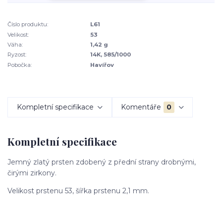
Číslo produktu:
L61
Velikost:
53
Váha:
1,42 g
Ryzost:
14K, 585/1000
Pobočka:
Havířov
Kompletní specifikace
Komentáře
0
Kompletní specifikace
Jemný zlatý prsten zdobený z přední strany drobnými,
čirými zirkony.
Velikost prstenu 53, šířka prstenu 2,1 mm.