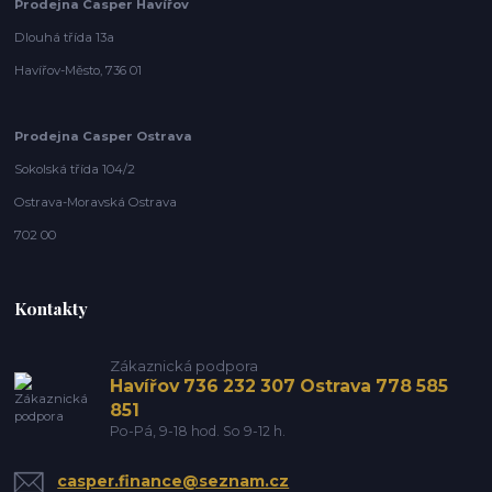
Prodejna Casper Havířov
Dlouhá třída 13a
Havířov-Město, 736 01
Prodejna Casper Ostrava
Sokolská třída 104/2
Ostrava-Moravská Ostrava
702 00
Kontakty
Zákaznická podpora
Havířov 736 232 307 Ostrava 778 585
851
Po-Pá, 9-18 hod. So 9-12 h.
casper.finance@seznam.cz