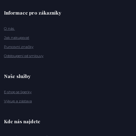
Informace pro zákazníky
O nás
Jak nakupovat
Puncovní značky
Odstoupení od smlouvy
Naše služby
E-shop se šperky
Výkup a zástava
Kde nás najdete