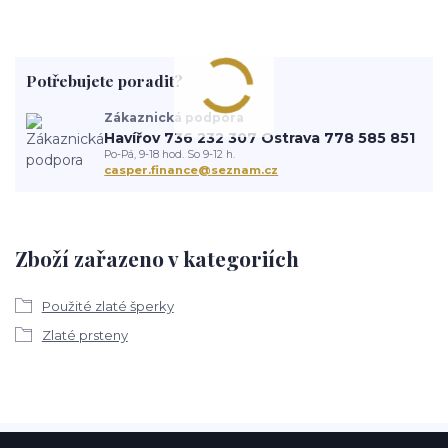
Potřebujete poradit?
Zákaznická podpora
Havířov 736 232 307 Ostrava 778 585 851
Po-Pá, 9-18 hod. So 9-12 h.
casper.finance@seznam.cz
Zboží zařazeno v kategoriích
Použité zlaté šperky
Zlaté prsteny