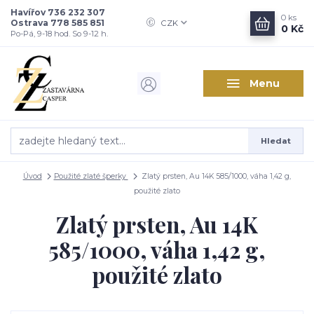
Havířov 736 232 307
0
ks
Ostrava 778 585 851
CZK
0 Kč
Po-Pá, 9-18 hod. So 9-12 h.
Menu
Hledat
Úvod
Použité zlaté šperky
Zlatý prsten, Au 14K 585/1000, váha 1,42 g,
použité zlato
Zlatý prsten, Au 14K
585/1000, váha 1,42 g,
použité zlato