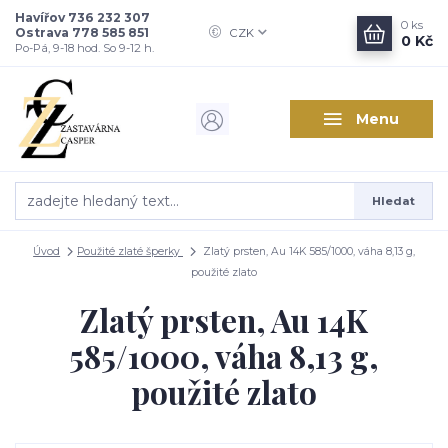
Havířov 736 232 307
0
ks
Ostrava 778 585 851
CZK
0 Kč
Po-Pá, 9-18 hod. So 9-12 h.
Menu
Hledat
Úvod
Použité zlaté šperky
Zlatý prsten, Au 14K 585/1000, váha 8,13 g,
použité zlato
Zlatý prsten, Au 14K
585/1000, váha 8,13 g,
použité zlato