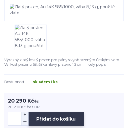
Výrazný zlatý lesklý prsten pro pány s vyobrazeným Českým lvem.
Velikost prstenu 63, šířka hlavy prstenu 1,2 cm.
celý popis
Dostupnost
skladem 1 ks
20 290 Kč
/
ks
20 290 Kč
bez DPH
Přidat do košíku