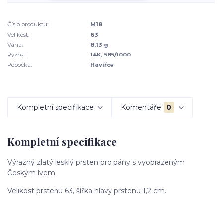
Číslo produktu:
M18
Velikost:
63
Váha:
8,13 g
Ryzost:
14K, 585/1000
Pobočka:
Havířov
Kompletní specifikace
Komentáře
0
Kompletní specifikace
Výrazný zlatý lesklý prsten pro pány s vyobrazeným
Českým lvem.
Velikost prstenu 63, šířka hlavy prstenu 1,2 cm.