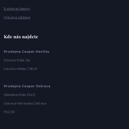
E-shop se šperky
Výkup a zástava
Kde nás najdete
Prodejna Casper Havířov
Dlouhá třída 13a
Havířov-Město, 736 01
Prodejna Casper Ostrava
Sokolská třída 104/2
Ostrava-Moravská Ostrava
702 00