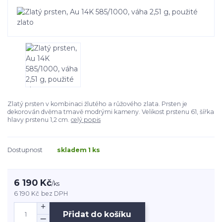
Zlatý prsten v kombinaci žlutého a růžového zlata. Prsten je
dekorován dvěma tmavě modrými kameny. Velikost prstenu 61, šířka
hlavy prstenu 1,2 cm.
celý popis
Dostupnost
skladem 1 ks
6 190 Kč
/
ks
6 190 Kč
bez DPH
Přidat do košíku