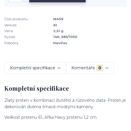
Číslo produktu:
M459
Velikost:
61
Váha:
2,51 g
Ryzost:
14K, 585/1000
Pobočka:
Havířov
Kompletní specifikace
Komentáře
0
Kompletní specifikace
Zlatý prsten v kombinaci žlutého a růžového zlata. Prsten je
dekorován dvěma tmavě modrými kameny.
Velikost prstenu 61, šířka hlavy prstenu 1,2 cm.