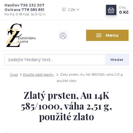
Havířov 736 232 307
0
ks
Ostrava 778 585 851
CZK
0 Kč
Po-Pá, 9-18 hod. So 9-12 h.
Menu
Hledat
Úvod
Použité zlaté šperky
Zlatý prsten, Au 14K 585/1000, váha 2,51 g,
použité zlato
Zlatý prsten, Au 14K
585/1000, váha 2,51 g,
použité zlato