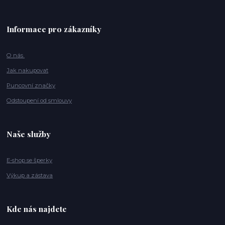
Informace pro zákazníky
O nás
Jak nakupovat
Puncovní značky
Odstoupení od smlouvy
Naše služby
E-shop se šperky
Výkup a zástava
Kde nás najdete