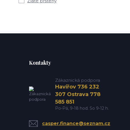
Zlaté prsteny
Kontakty
Zákaznická podpora
Havířov 736 232
307 Ostrava 778
585 851
Po-Pá, 9-18 hod. So 9-12 h.
casper.finance@seznam.cz