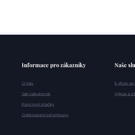
Informace pro zákazníky
Naše sl
O nás
E-shop se
Jak nakupovat
Výkup a z
Puncovní značky
Odstoupení od smlouvy