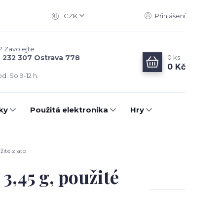
CZK
Přihlášení
? Zavolejte.
0
ks
6 232 307 Ostrava 778
0 Kč
d. So 9-12 h.
ky
Použitá elektronika
Hry
žité zlato
 3,45 g, použité