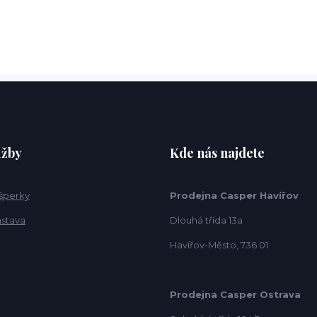
užby
Kde nás najdete
 šperky
Prodejna Casper Havířov
ástava
Dlouhá třída 13a
Havířov-Město, 736 01
Prodejna Casper Ostrava