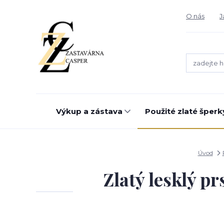
O nás
J
Výkup a zástava
Použité zlaté šperk
Úvod
Zlatý lesklý pr