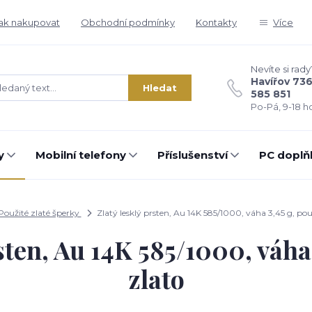
ak nakupovat
Obchodní podmínky
Kontakty
Více
Nevíte si rady
Havířov 73
Hledat
585 851
Po-Pá, 9-18 ho
y
Mobilní telefony
Příslušenství
PC doplň
Použité zlaté šperky
Zlatý lesklý prsten, Au 14K 585/1000, váha 3,45 g, pou
sten, Au 14K 585/1000, váha
zlato