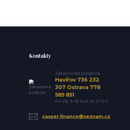
Kontakty
Zákaznická podpora
Havířov 736 232
307 Ostrava 778
585 851
Po-Pá, 9-18 hod. So 9-12 h.
casper.finance@seznam.cz