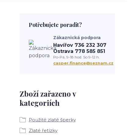
Potřebujete poradit?
Zákaznická podpora
Havířov 736 232 307
Ostrava 778 585 851
Po-Pá, 9-18 hod. So 9-12 h.
casper.finance@seznam.cz
Zboží zařazeno v
kategoriích
Použité zlaté šperky
Zlaté řetízky