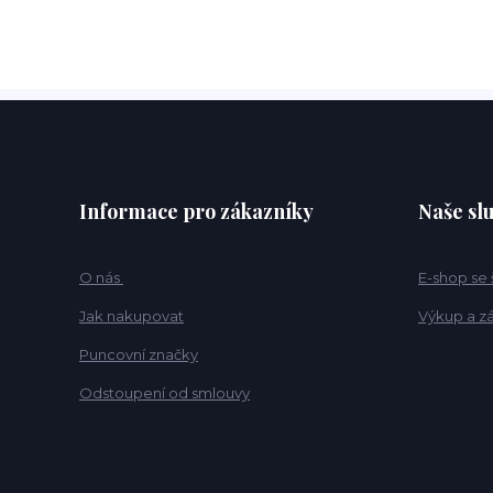
Informace pro zákazníky
Naše sl
O nás
E-shop se
Jak nakupovat
Výkup a z
Puncovní značky
Odstoupení od smlouvy