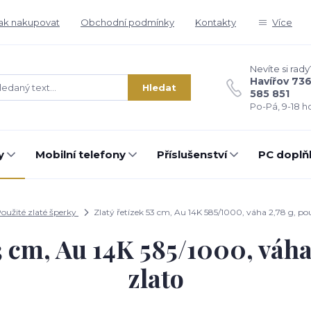
ak nakupovat
Obchodní podmínky
Kontakty
Více
Nevíte si rady
Havířov 73
Hledat
585 851
Po-Pá, 9-18 ho
y
Mobilní telefony
Příslušenství
PC doplň
oužité zlaté šperky
Zlatý řetízek 53 cm, Au 14K 585/1000, váha 2,78 g, pou
3 cm, Au 14K 585/1000, váha
zlato