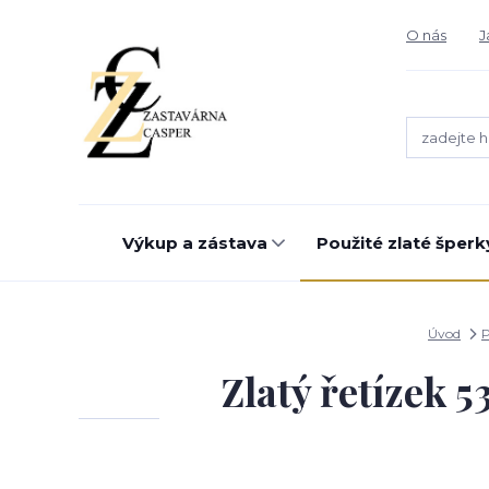
O nás
J
Výkup a zástava
Použité zlaté šperk
Úvod
P
Zlatý řetízek 5