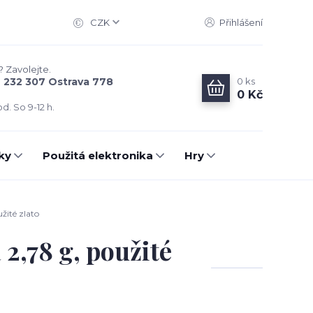
CZK
Přihlášení
? Zavolejte.
0
ks
6 232 307 Ostrava 778
0 Kč
d. So 9-12 h.
ky
Použitá elektronika
Hry
žité zlato
 2,78 g, použité