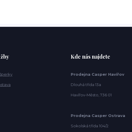
užby
Kde nás najdete
 šperky
Prodejna Casper Havířov
ástava
Dlouhá třída 13a
Havířov-Město, 736 01
Prodejna Casper Ostrava
Sokolská třída 104/2