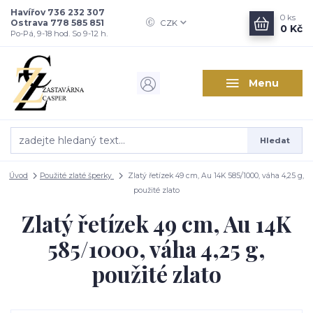
Havířov 736 232 307
0
ks
Ostrava 778 585 851
CZK
0 Kč
Po-Pá, 9-18 hod. So 9-12 h.
Menu
Hledat
Úvod
Použité zlaté šperky
Zlatý řetízek 49 cm, Au 14K 585/1000, váha 4,25 g,
použité zlato
Zlatý řetízek 49 cm, Au 14K
585/1000, váha 4,25 g,
použité zlato