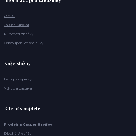
O nás
Jak nakupovat
Puncovní značky
Odstoupení od smlouvy
Naše služby
E-shop se šperky
Výkup a zástava
Kde nás najdete
Prodejna Casper Havířov
Dlouhá třída 13a