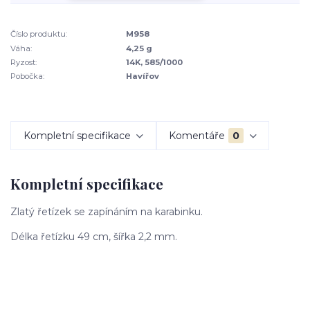
Číslo produktu:
M958
Váha:
4,25 g
Ryzost:
14K, 585/1000
Pobočka:
Havířov
Kompletní specifikace
Komentáře
0
Kompletní specifikace
Zlatý řetízek se zapínáním na karabinku.
Délka řetízku 49 cm, šířka 2,2 mm.