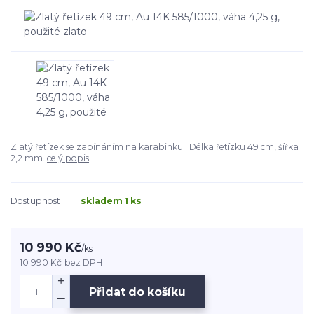
Zlatý řetízek se zapínáním na karabinku. Délka řetízku 49 cm, šířka
2,2 mm.
celý popis
Dostupnost
skladem 1 ks
10 990 Kč
/
ks
10 990 Kč
bez DPH
Přidat do košíku