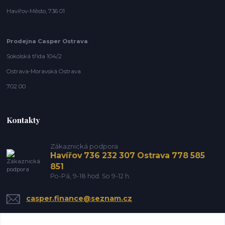
Havířov-Město, 736 01
Prodejna Casper Ostrava
Sokolská třída 104/2
Ostrava-Moravská Ostrava
702 00
Kontakty
Zákaznická podpora
Havířov 736 232 307 Ostrava 778 585
851
Po-Pá, 9-18 hod. So 9-12 h.
casper.finance@seznam.cz