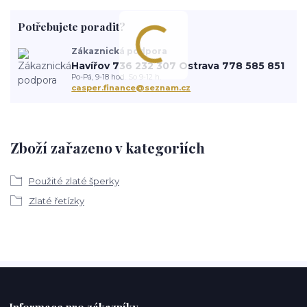
Potřebujete poradit?
Zákaznická podpora
Havířov 736 232 307 Ostrava 778 585 851
Po-Pá, 9-18 hod. So 9-12 h.
casper.finance@seznam.cz
Zboží zařazeno v kategoriích
Použité zlaté šperky
Zlaté řetízky
Informace pro zákazníky