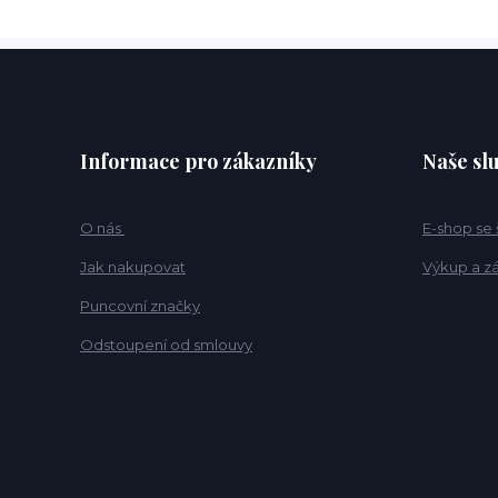
Informace pro zákazníky
Naše sl
O nás
E-shop se
Jak nakupovat
Výkup a z
Puncovní značky
Odstoupení od smlouvy