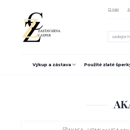
O nás
J
Výkup a zástava
Použité zlaté šperk
AK