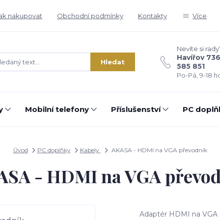
ak nakupovat
Obchodní podmínky
Kontakty
Více
Nevíte si rady
Havířov 73
Hledat
585 851
Po-Pá, 9-18 ho
y
Mobilní telefony
Příslušenství
PC doplň
Úvod
PC doplňky
Kabely
AKASA - HDMI na VGA převodník
ASA - HDMI na VGA převod
Adaptér HDMI na VGA s