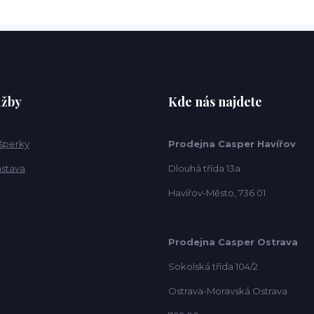
užby
Kde nás najdete
 šperky
Prodejna Casper Havířov
ástava
Dlouhá třída 13a
Havířov-Město, 736 01
Prodejna Casper Ostrava
Sokolská třída 104/2
Ostrava-Moravská Ostrava