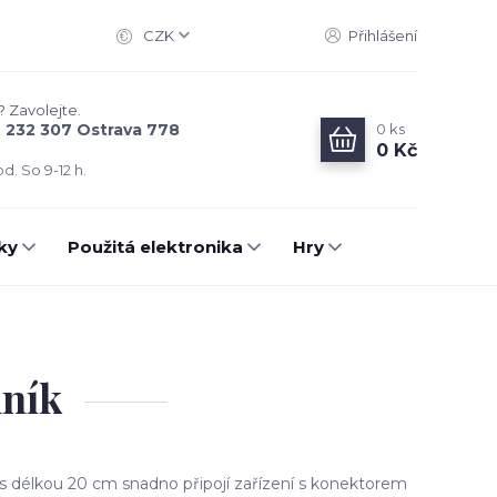
CZK
Přihlášení
? Zavolejte.
0
ks
6 232 307 Ostrava 778
0 Kč
d. So 9-12 h.
ky
Použitá elektronika
Hry
ník
 délkou 20 cm snadno připojí zařízení s konektorem