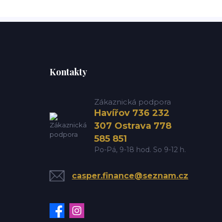
Kontakty
Zákaznická podpora
Havířov 736 232
307 Ostrava 778
585 851
Po-Pá, 9-18 hod. So 9-12 h.
casper.finance@seznam.cz