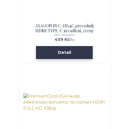
AXAGON RVC-HI14C převodník
HDMI/TYPE-C zrcadlení, černý
Není skladem
459 Kč
/
ks
Detail