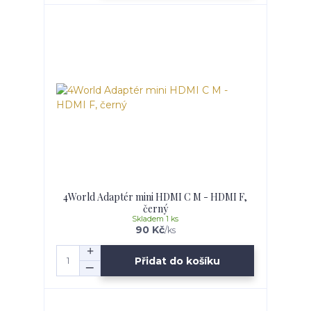
4World Adaptér mini HDMI C M - HDMI F,
černý
Skladem 1 ks
90 Kč
/
ks
Přidat do košíku