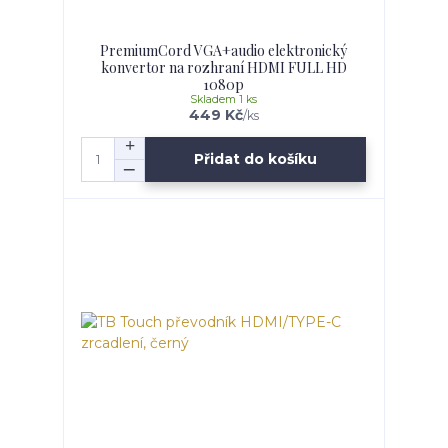
PremiumCord VGA+audio elektronický
konvertor na rozhraní HDMI FULL HD
1080p
Skladem 1 ks
449 Kč
/
ks
Přidat do košíku