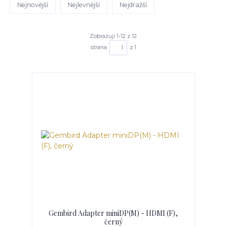
Nejnovější
Nejlevnější
Nejdražší
Zobrazuji 1-12 z 12
strana
z 1
Gembird Adapter miniDP(M) - HDMI (F),
černý