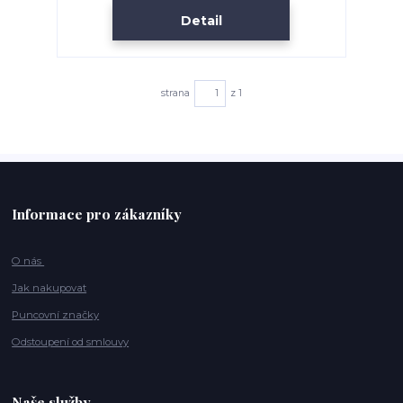
Detail
strana
z 1
Informace pro zákazníky
O nás
Jak nakupovat
Puncovní značky
Odstoupení od smlouvy
Naše služby