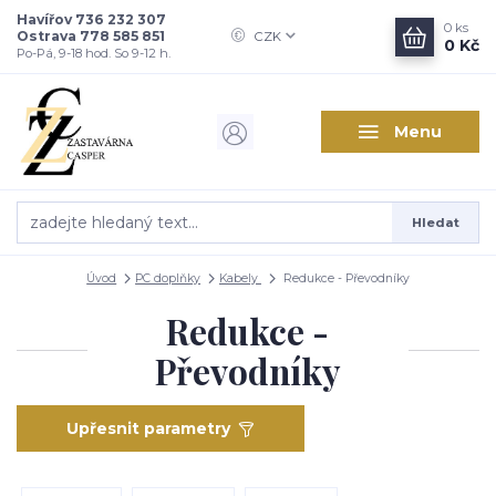
Havířov 736 232 307
0
ks
Ostrava 778 585 851
CZK
0 Kč
Po-Pá, 9-18 hod. So 9-12 h.
Menu
Hledat
Úvod
PC doplňky
Kabely
Redukce - Převodníky
Redukce -
Převodníky
Upřesnit parametry