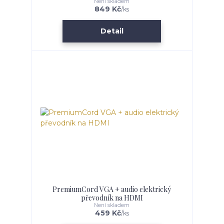
Není skladem
849 Kč
/
ks
Detail
PremiumCord VGA + audio elektrický
převodník na HDMI
Není skladem
459 Kč
/
ks