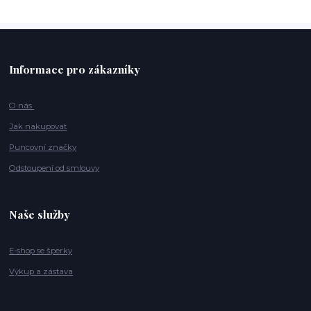
Informace pro zákazníky
O nás
Jak nakupovat
Puncovní značky
Odstoupení od smlouvy
Naše služby
E-shop se šperky
Výkup a zástava