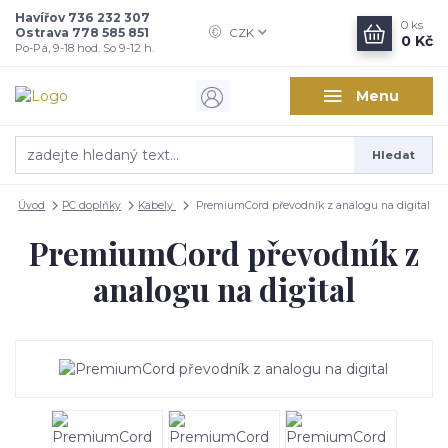
Havířov 736 232 307
0
ks
Ostrava 778 585 851
CZK
0 Kč
Po-Pá, 9-18 hod. So 9-12 h.
Menu
Hledat
Úvod
PC doplňky
Kabely
PremiumCord převodník z analogu na digital
PremiumCord převodník z
analogu na digital