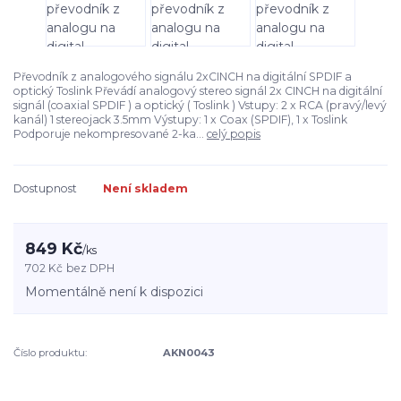
Převodník z analogového signálu 2xCINCH na digitální SPDIF a
optický Toslink Převádí analogový stereo signál 2x CINCH na digitální
signál (coaxial SPDIF ) a optický ( Toslink ) Vstupy: 2 x RCA (pravý/levý
kanál) 1 stereojack 3.5mm Výstupy: 1 x Coax (SPDIF), 1 x Toslink
Podporuje nekompresované 2-ka...
celý popis
Dostupnost
Není skladem
849 Kč
/
ks
702 Kč
bez DPH
Momentálně není k dispozici
Číslo produktu:
AKN0043