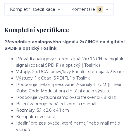
Kompletní specifikace
Komentáře
0
Kompletní specifikace
Převodník z analogového signálu 2xCINCH na digitální
SPDIF a optický Toslink
Převádí analogový stereo signál 2x CINCH na digitální
signál (coaxial SPDIF ) a optický ( Toslink )
Vstupy: 2 x RCA (pravý/levý kanál) 1 stereojack 3.5mm
Výstupy: 1 x Coax (SPDIF), 1 x Toslink
Podporuje nekompresované 2-kanály LPCM (Linear
Pulse Code Modulation) digitální audio výstup.
Podporuje výstupní samplovací frekvenci 48 kHz
Balení zahrnuje napájecí zdroj a manuál
Rozměry: 5,1 x 2,6 x 4,1 cm
Kompaktní velikost
Ideální pro zesilovače, které nemají nebo mají málo
vstupů