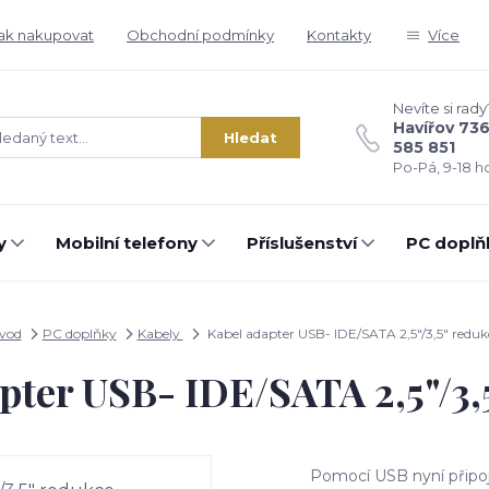
ak nakupovat
Obchodní podmínky
Kontakty
Více
Nevíte si rady
Havířov 73
Hledat
585 851
Po-Pá, 9-18 ho
y
Mobilní telefony
Příslušenství
PC doplň
vod
PC doplňky
Kabely
Kabel adapter USB- IDE/SATA 2,5"/3,5" reduk
pter USB- IDE/SATA 2,5"/3,
Pomocí USB nyní připo