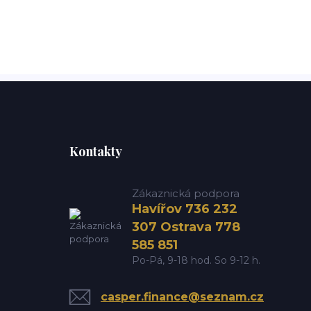
Kontakty
Zákaznická podpora
Havířov 736 232
307 Ostrava 778
585 851
Po-Pá, 9-18 hod. So 9-12 h.
casper.finance@seznam.cz