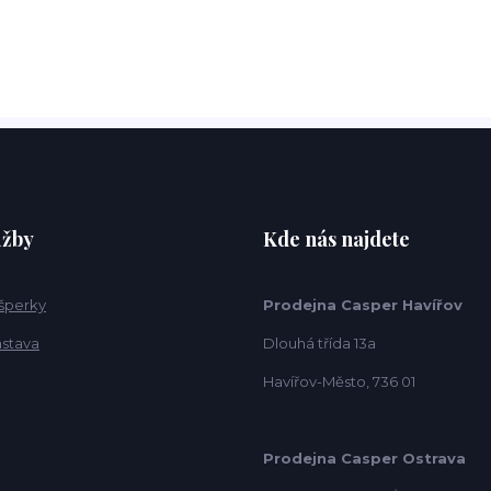
užby
Kde nás najdete
 šperky
Prodejna Casper Havířov
ástava
Dlouhá třída 13a
Havířov-Město, 736 01
Prodejna Casper Ostrava