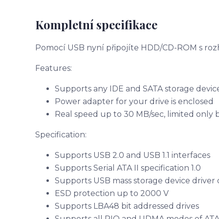
Kompletní specifikace
Pomocí USB nyní připojíte HDD/CD-ROM s rozhra
Features:
Supports any IDE and SATA storage devices:
Power adapter for your drive is enclosed
Real speed up to 30 MB/sec, limited only b
Specification:
Supports USB 2.0 and USB 1.1 interfaces
Supports Serial ATA II specification 1.0
Supports USB mass storage device driver 
ESD protection up to 2000 V
Supports LBA48 bit addressed drives
Supports all PIO and UDMA modes of ATA 