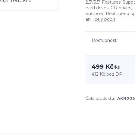
2,5"/3,5" Features: Supp
hard drives, CD-drives,
enclosed Real speed up
an...
celý popis
Dostupnost
499 Kč
/
ks
412 Kč
bez DPH
Číslo produktu:
AKN00