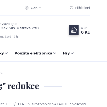
CZK
Přihlášení
? Zavolejte.
0
ks
6 232 307 Ostrava 778
0 Kč
d. So 9-12 h.
ky
Použitá elektronika
Hry
ce
5" redukce
jíte HDD/CD-ROM s rozhraním SATA/IDE a velikostí