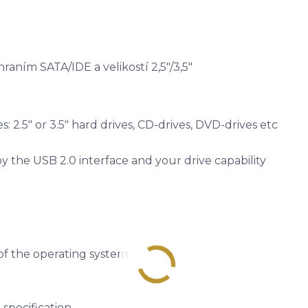
ním SATA/IDE a velikostí 2,5"/3,5"
 2.5" or 3.5" hard drives, CD-drives, DVD-drives etc
y the USB 2.0 interface and your drive capability
of the operating system
specification