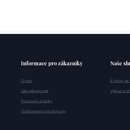
Informace pro zákazníky
Naše sl
O nás
E-shop se
Jak nakupovat
Výkup a z
Puncovní značky
Odstoupení od smlouvy