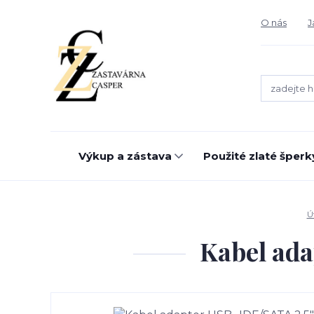
O nás
J
Výkup a zástava
Použité zlaté šperk
Ú
Kabel ada