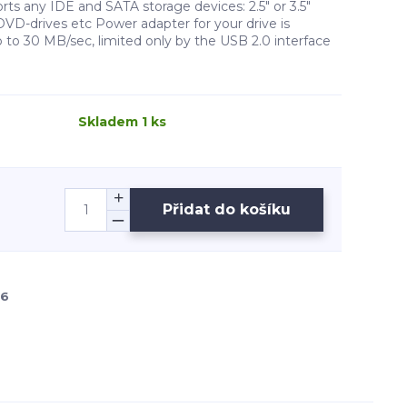
orts any IDE and SATA storage devices: 2.5" or 3.5"
 DVD-drives etc Power adapter for your drive is
 to 30 MB/sec, limited only by the USB 2.0 interface
Skladem 1 ks
Přidat do košíku
36