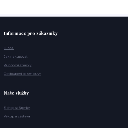
Informace pro zákazníky
O nás
Jak nakupovat
Puncovní značky
Odstoupení od smlouvy
Naše služby
E-shop se šperky
Výkup a zástava