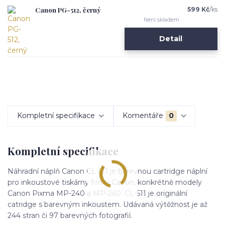
Canon PG-512, černý
599 Kč
/
ks
Není skladem
Detail
Kompletní specifikace
Komentáře
0
Kompletní specifikace
Náhradní náplň Canon CL-511 je barevnou cartridge náplní
pro inkoustové tiskárny firmy Canon, konkrétně modely
Canon Pixma MP-240 a MP-260. CL-511 je originální
catridge s barevným inkoustem. Udávaná výtěžnost je až
244 stran či 97 barevných fotografií.