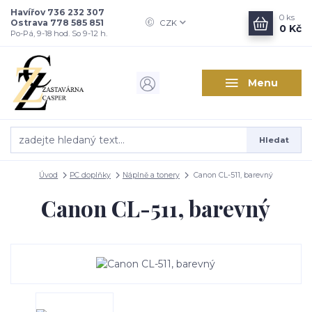
Havířov 736 232 307
0
ks
Ostrava 778 585 851
CZK
0 Kč
Po-Pá, 9-18 hod. So 9-12 h.
Menu
Hledat
Úvod
PC doplňky
Náplně a tonery
Canon CL-511, barevný
Canon CL-511, barevný