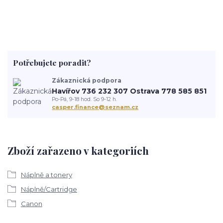
Potřebujete poradit?
Zákaznická podpora
Havířov 736 232 307 Ostrava 778 585 851
Po-Pá, 9-18 hod. So 9-12 h.
casper.finance@seznam.cz
Zboží zařazeno v kategoriích
Náplně a tonery
Náplně/Cartridge
Canon