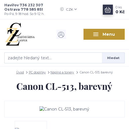
Havířov 736 232 307
0
ks
Ostrava 778 585 851
CZK
0 Kč
Po-Pá, 9-18 hod. So 9-12 h.
Menu
Hledat
Úvod
PC doplňky
Náplně a tonery
Canon CL-513, barevný
Canon CL-513, barevný