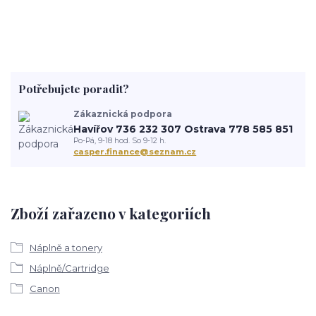
Potřebujete poradit?
Zákaznická podpora
Havířov 736 232 307 Ostrava 778 585 851
Po-Pá, 9-18 hod. So 9-12 h.
casper.finance@seznam.cz
Zboží zařazeno v kategoriích
Náplně a tonery
Náplně/Cartridge
Canon