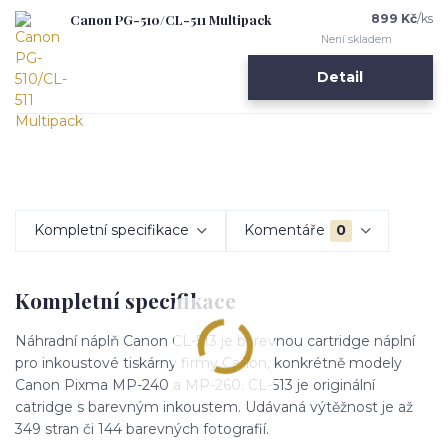
Canon PG-510/CL-511 Multipack
899 Kč
/
ks
Není skladem
Detail
Kompletní specifikace
Komentáře
0
Kompletní specifikace
Náhradní náplň Canon CL-513 je barevnou cartridge náplní
pro inkoustové tiskárny firmy Canon, konkrétně modely
Canon Pixma MP-240 a MP-260. CL-513 je originální
catridge s barevným inkoustem. Udávaná výtěžnost je až
349 stran či 144 barevných fotografií.