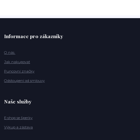
Informace pro zákazníky
O nás
Jak nakupovat
Puncovní značky
Odstoupení od smlouvy
Naše služby
E-shop se šperky
Výkup a zástava