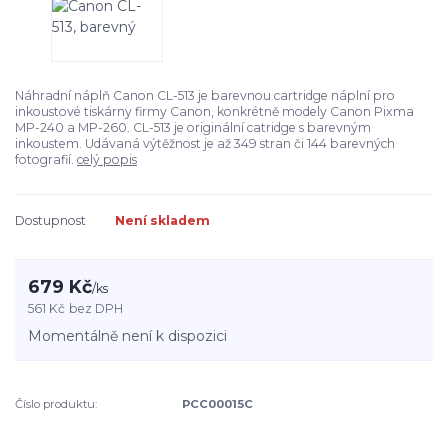
Náhradní náplň Canon CL-513 je barevnou cartridge náplní pro
inkoustové tiskárny firmy Canon, konkrétně modely Canon Pixma
MP-240 a MP-260. CL-513 je originální catridge s barevným
inkoustem. Udávaná výtěžnost je až 349 stran či 144 barevných
fotografií.
celý popis
Dostupnost
Není skladem
679 Kč
/
ks
561 Kč
bez DPH
Momentálně není k dispozici
Číslo produktu:
PCC00015C