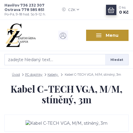
Havířov 736 232 307
0
ks
Ostrava 778 585 851
CZK
0 Kč
Po-Pá, 9-18 hod. So 9-12 h.
Menu
Hledat
Úvod
PC doplňky
Kabely
Kabel C-TECH VGA, M/M, stíněný, 3m
Kabel C-TECH VGA, M/M,
stíněný, 3m