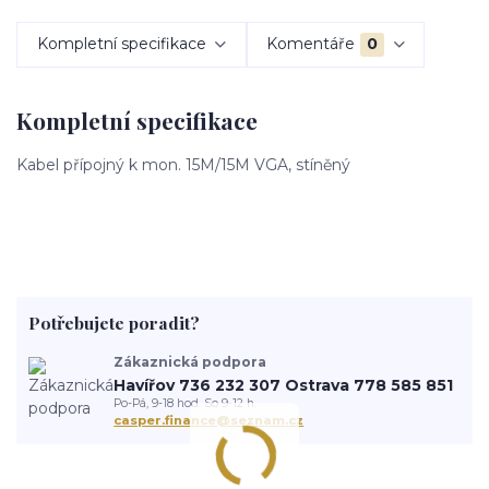
Kompletní specifikace
Komentáře
0
Kompletní specifikace
Kabel přípojný k mon. 15M/15M VGA, stíněný
Potřebujete poradit?
Zákaznická podpora
Havířov 736 232 307 Ostrava 778 585 851
Po-Pá, 9-18 hod. So 9-12 h.
casper.finance@seznam.cz