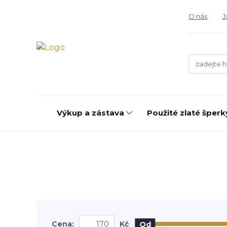
O nás
J
Výkup a zástava
Použité zlaté šperk
Cena:
Kč
Od