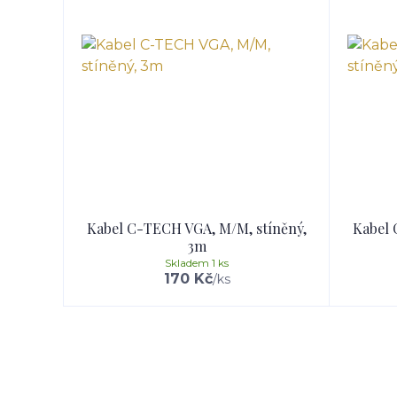
Kabel C-TECH VGA, M/M, stíněný,
Kabel 
3m
Skladem 1 ks
170 Kč
/
ks