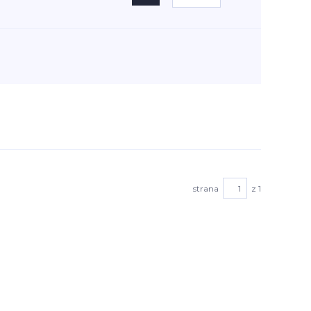
strana
z 1