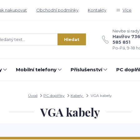
ak nakupovat
Obchodní podmínky
Kontakty
Více
Nevíte si rady
Havířov 73
Hledat
585 851
Po-Pá, 9-18 ho
y
Mobilní telefony
Příslušenství
PC doplň
Úvod
PC doplňky
Kabely
VGA kabely
VGA kabely