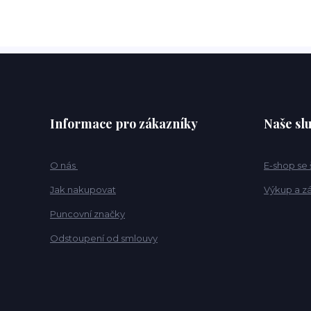
Informace pro zákazníky
Naše sl
O nás
E-shop se
Jak nakupovat
Výkup a z
Puncovní značky
Odstoupení od smlouvy