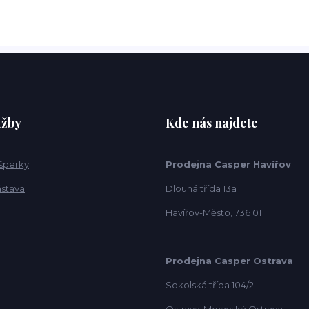
užby
Kde nás najdete
 šperky
Prodejna Casper Havířov
ástava
Dlouhá třída 13a
Havířov-Město, 736 01
Prodejna Casper Ostrava
Sokolská třída 104/2