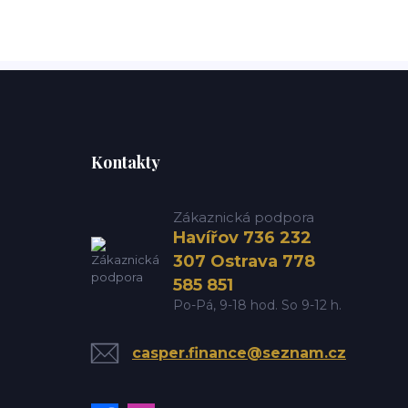
Kontakty
Zákaznická podpora
Havířov 736 232
307 Ostrava 778
585 851
Po-Pá, 9-18 hod. So 9-12 h.
casper.finance@seznam.cz