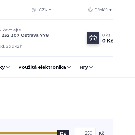
CZK
Přihlášení
? Zavolejte.
0
ks
6 232 307 Ostrava 778
0 Kč
d. So 9-12 h.
ky
Použitá elektronika
Hry
Kč
Do