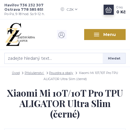
Havířov 736 232 307
0
ks
Ostrava 778 585 851
CZK
0 Kč
Po-Pá, 9-18 hod. So 9-12 h.
Menu
Hledat
Úvod
Příslušenství
Pouzdra a obaly
Xiaomi Mi 10T/10T Pro TPU
ALIGATOR Ultra Slim (černé)
Xiaomi Mi 10T/10T Pro TPU
ALIGATOR Ultra Slim
(černé)