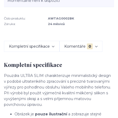
Momentálně není k dispozici
Číslo produktu:
AWTAG0002BK
Záruka:
24 měsíců
Kompletní specifikace
Komentáře
0
Kompletní specifikace
Pouzdra ULTRA SLIM charakterizuje minimalistický design
v podobě ultratenkého zpracování s precizně tvarovanými
výřezy pro pohodlnou obsluhu Vašeho mobilního telefonu.
Při výrobě byl použit výjimečně kvalitní měkčený silikon s
vyvýšenými okraji a s velmi příjemnou matovou
povrchovou úpravou.
Obrázek je
pouze ilustrační
a zobrazuje stejné