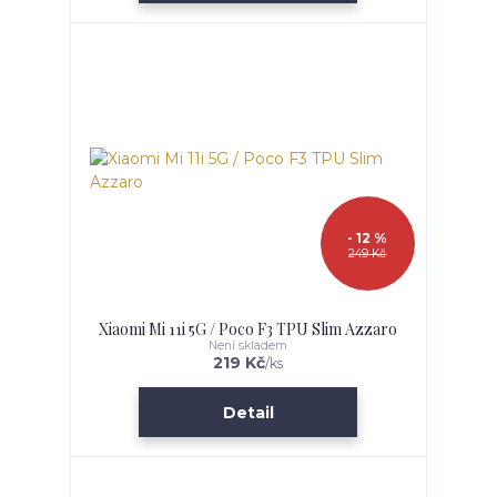
- 12 %
249 Kč
Xiaomi Mi 11i 5G / Poco F3 TPU Slim Azzaro
Není skladem
219 Kč
/
ks
Detail