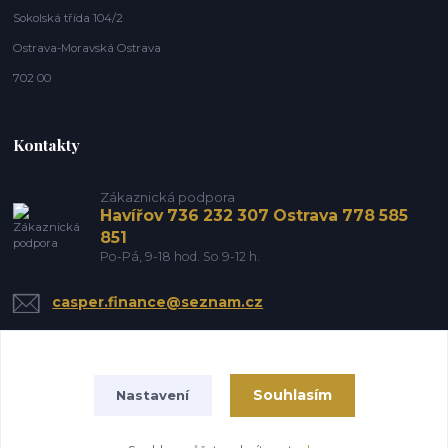
Sokolská třída 104/2
Ostrava-Moravská Ostrava
702 00
Kontakty
Zákaznická podpora
Havířov 736 232 307 Ostrava 778 585
851
Po-Pá, 9-18 hod. So 9-12 h.
casper.finance@seznam.cz
Souhlasím
Nastavení