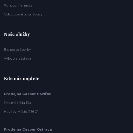
Puncovní značky
Odstoupení od smlouvy
Naše služby
E-shop se šperky
Výkup a zástava
Kde nás najdete
Prodejna Casper Havířov
Dlouhá třída 13a
Havířov-Město, 736 01
Prodejna Casper Ostrava