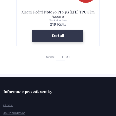
Xiaomi Redmi Note 10 Pro 4G (LTE) TPU Slim
Azzaro
Není skladem
219 Kč
/
ks
Detail
strana
z 1
Informace pro zákazníky
O nás
Jak nakupovat