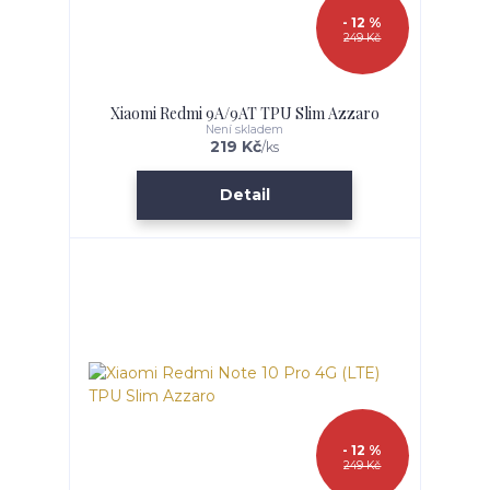
- 12 %
249 Kč
Xiaomi Redmi 9A/9AT TPU Slim Azzaro
Není skladem
219 Kč
/
ks
Detail
- 12 %
249 Kč