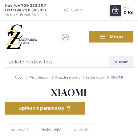
Havířov 736 232 307
0
ks
Ostrava 778 585 851
CZK
0 Kč
Po-Pá, 9-18 hod. So 9-12 h.
Menu
Hledat
Úvod
Příslušenství
Pouzdra a obaly
Zadní kryty
XIAOMI
XIAOMI
Upřesnit parametry
Nejnovější
Nejlevnější
Nejdražší