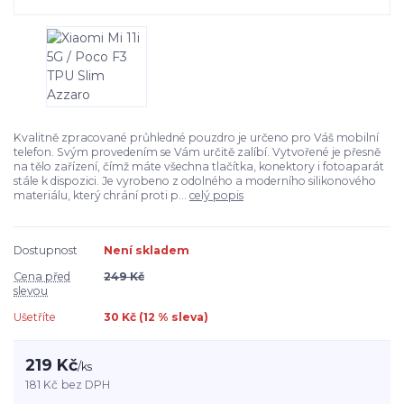
Kvalitně zpracované průhledné pouzdro je určeno pro Váš mobilní
telefon. Svým provedením se Vám určitě zalíbí. Vytvořené je přesně
na tělo zařízení, čímž máte všechna tlačítka, konektory i fotoaparát
stále k dispozici. Je vyrobeno z odolného a moderního silikonového
materiálu, který chrání proti p...
celý popis
Dostupnost
Není skladem
Cena před
249 Kč
slevou
Ušetříte
30 Kč (
12
% sleva)
219 Kč
/
ks
181 Kč
bez DPH