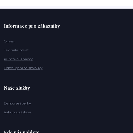
Informace pro zákazníky
O nás
Jak nakupovat
Puncovní značky
Odstoupení od smlouvy
Naše služby
E-shop se šperky
Výkup a zástava
Kde nás najdete