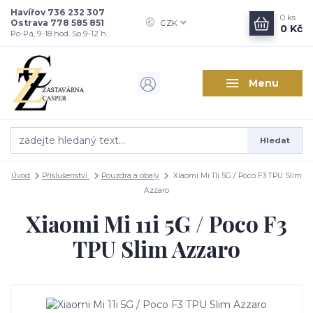
Havířov 736 232 307
0
ks
Ostrava 778 585 851
CZK
0 Kč
Po-Pá, 9-18 hod. So 9-12 h.
Menu
Hledat
Úvod
Příslušenství
Pouzdra a obaly
Xiaomi Mi 11i 5G / Poco F3 TPU Slim
Azzaro
Xiaomi Mi 11i 5G / Poco F3
TPU Slim Azzaro