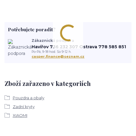
Potřebujete poradit?
Zákaznická podpora
Havířov 736 232 307 Ostrava 778 585 851
Po-Pá, 9-18 hod. So 9-12 h.
casper.finance@seznam.cz
Zboží zařazeno v kategoriích
Pouzdra a obaly
Zadní kryty
XIAOMI