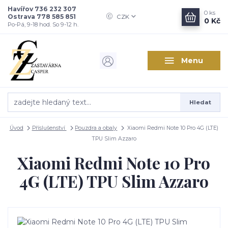
Havířov 736 232 307
0
ks
Ostrava 778 585 851
CZK
0 Kč
Po-Pá, 9-18 hod. So 9-12 h.
Menu
Hledat
Úvod
Příslušenství
Pouzdra a obaly
Xiaomi Redmi Note 10 Pro 4G (LTE)
TPU Slim Azzaro
Xiaomi Redmi Note 10 Pro
4G (LTE) TPU Slim Azzaro