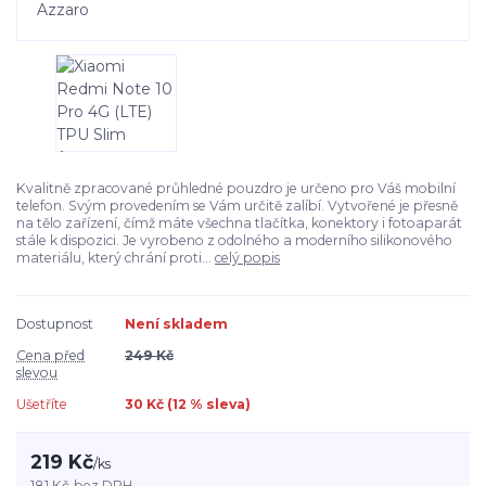
Kvalitně zpracované průhledné pouzdro je určeno pro Váš mobilní
telefon. Svým provedením se Vám určitě zalíbí. Vytvořené je přesně
na tělo zařízení, čímž máte všechna tlačítka, konektory i fotoaparát
stále k dispozici. Je vyrobeno z odolného a moderního silikonového
materiálu, který chrání proti...
celý popis
Dostupnost
Není skladem
Cena před
249 Kč
slevou
Ušetříte
30 Kč (
12
% sleva)
219 Kč
/
ks
181 Kč
bez DPH