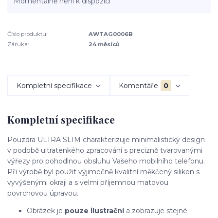
Momentálně není k dispozici
Číslo produktu:
AWTAG0006B
Záruka:
24 měsíců
Kompletní specifikace
Komentáře
0
Kompletní specifikace
Pouzdra ULTRA SLIM charakterizuje minimalistický design
v podobě ultratenkého zpracování s precizně tvarovanými
výřezy pro pohodlnou obsluhu Vašeho mobilního telefonu.
Při výrobě byl použit výjimečně kvalitní měkčený silikon s
vyvýšenými okraji a s velmi příjemnou matovou
povrchovou úpravou.
Obrázek je
pouze ilustrační
a zobrazuje stejné