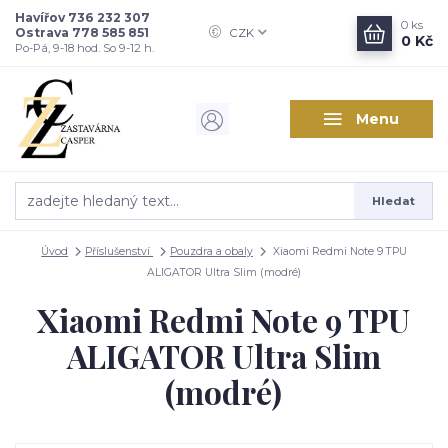
Havířov 736 232 307
0
ks
Ostrava 778 585 851
CZK
0 Kč
Po-Pá, 9-18 hod. So 9-12 h.
Menu
Hledat
Úvod
Příslušenství
Pouzdra a obaly
Xiaomi Redmi Note 9 TPU
ALIGATOR Ultra Slim (modré)
Xiaomi Redmi Note 9 TPU
ALIGATOR Ultra Slim
(modré)