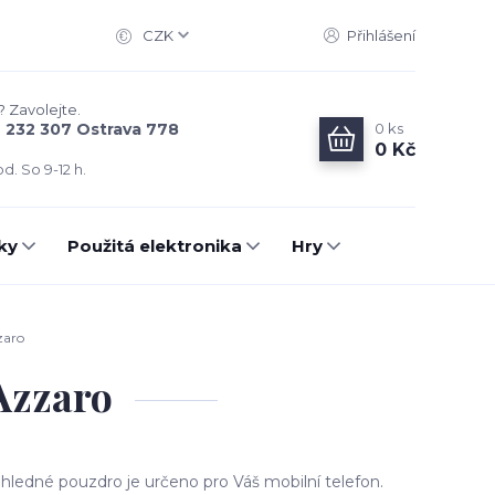
CZK
Přihlášení
? Zavolejte.
0
ks
6 232 307 Ostrava 778
0 Kč
d. So 9-12 h.
ky
Použitá elektronika
Hry
zaro
Azzaro
hledné pouzdro je určeno pro Váš mobilní telefon.