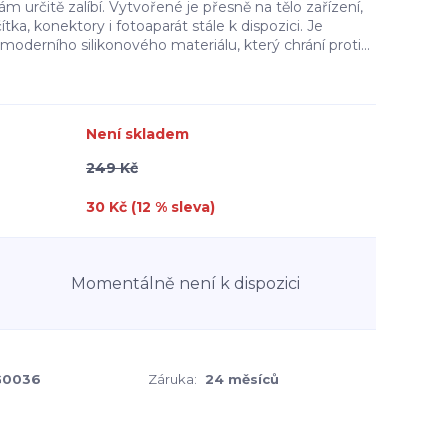
určitě zalíbí. Vytvořené je přesně na tělo zařízení,
ka, konektory i fotoaparát stále k dispozici. Je
oderního silikonového materiálu, který chrání proti...
Není skladem
249 Kč
30 Kč (
12
% sleva)
Momentálně není k dispozici
0036
Záruka:
24 měsíců