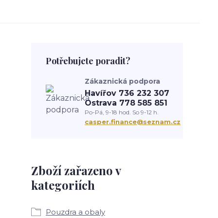
Potřebujete poradit?
Zákaznická podpora
Havířov 736 232 307
Ostrava 778 585 851
Po-Pá, 9-18 hod. So 9-12 h.
casper.finance@seznam.cz
Zboží zařazeno v
kategoriích
Pouzdra a obaly