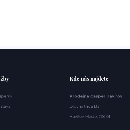
užby
Kde nás najdete
 šperky
Prodejna Casper Havířov
ástava
Dlouhá třída 13a
Havířov-Město, 736 01