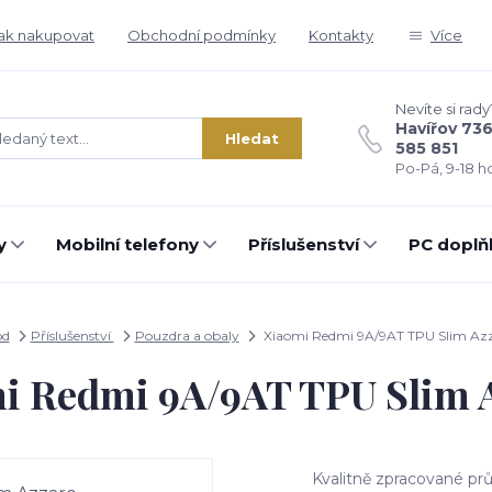
ak nakupovat
Obchodní podmínky
Kontakty
Více
Nevíte si rady
Havířov 73
Hledat
585 851
Po-Pá, 9-18 ho
y
Mobilní telefony
Příslušenství
PC doplň
od
Příslušenství
Pouzdra a obaly
Xiaomi Redmi 9A/9AT TPU Slim Az
i Redmi 9A/9AT TPU Slim 
Kvalitně zpracované prů