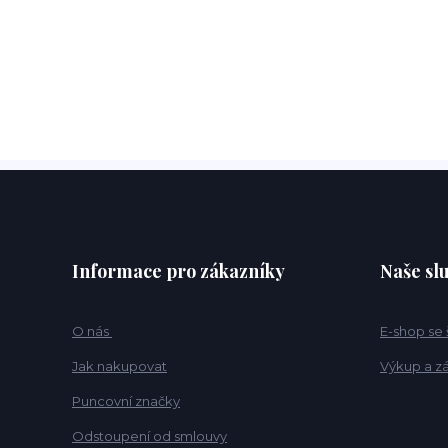
Informace pro zákazníky
Naše sl
O nás
E-shop se
Jak nakupovat
Výkup a z
Puncovní značky
Odstoupení od smlouvy