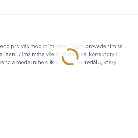
eno pro Váš mobilní telefon. Svým provedením se
zařízení, čímž máte všechna tlačítka, konektory i
olného a moderního silikonového materiálu, který
.