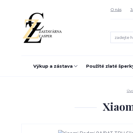
O nás
J
Výkup a zástava
Použité zlaté šperk
Úv
Xiaom