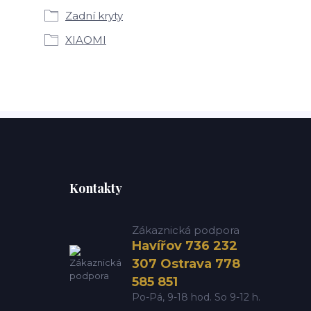
Zadní kryty
XIAOMI
Kontakty
Zákaznická podpora
Havířov 736 232
307 Ostrava 778
585 851
Po-Pá, 9-18 hod. So 9-12 h.