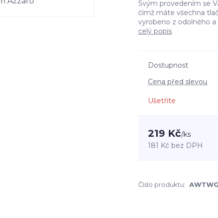
Svým provedením se Vám 
čímž máte všechna tlačít
vyrobeno z odolného a m
celý popis
Dostupnost
Cena před slevou
Ušetříte
219 Kč
/
ks
181 Kč
bez DPH
Číslo produktu:
AWTWG