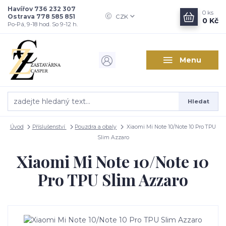
Havířov 736 232 307
0
ks
Ostrava 778 585 851
CZK
0 Kč
Po-Pá, 9-18 hod. So 9-12 h.
Menu
Hledat
Úvod
Příslušenství
Pouzdra a obaly
Xiaomi Mi Note 10/Note 10 Pro TPU
Slim Azzaro
Xiaomi Mi Note 10/Note 10
Pro TPU Slim Azzaro