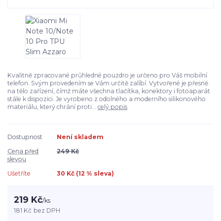
Kvalitně zpracované průhledné pouzdro je určeno pro Váš mobilní
telefon. Svým provedením se Vám určitě zalíbí. Vytvořené je přesně
na tělo zařízení, čímž máte všechna tlačítka, konektory i fotoaparát
stále k dispozici. Je vyrobeno z odolného a moderního silikonového
materiálu, který chrání proti...
celý popis
Dostupnost
Není skladem
Cena před
249 Kč
slevou
Ušetříte
30 Kč (
12
% sleva)
219 Kč
/
ks
181 Kč
bez DPH