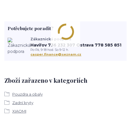
Potřebujete poradit?
Zákaznická podpora
Havířov 736 232 307 Ostrava 778 585 851
Po-Pá, 9-18 hod. So 9-12 h.
casper.finance@seznam.cz
Zboží zařazeno v kategoriích
Pouzdra a obaly
Zadní kryty
XIAOMI