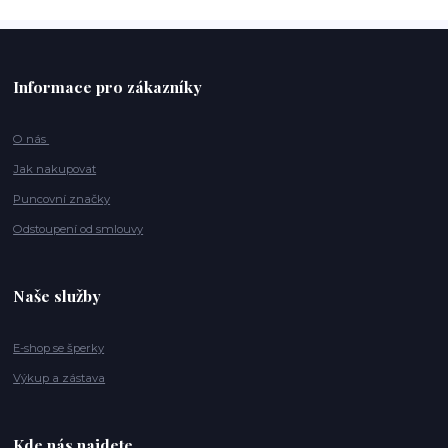
Informace pro zákazníky
O nás
Jak nakupovat
Puncovní značky
Odstoupení od smlouvy
Naše služby
E-shop se šperky
Výkup a zástava
Kde nás najdete