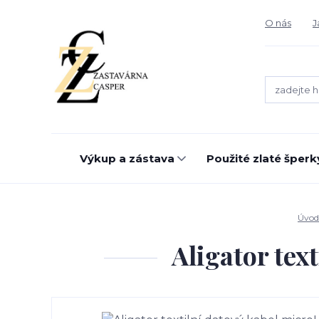
O nás
J
Výkup a zástava
Použité zlaté šperk
Úvod
Aligator tex