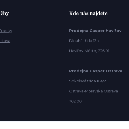
užby
Kde nás najdete
 šperky
Prodejna Casper Havířov
ástava
Dlouhá třída 13a
Havířov-Město, 736 01
Prodejna Casper Ostrava
Sokolská třída 104/2
Ostrava-Moravská Ostrava
702 00