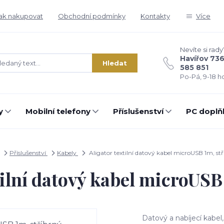
ak nakupovat
Obchodní podmínky
Kontakty
Více
Nevíte si rady
Havířov 73
Hledat
585 851
Po-Pá, 9-18 ho
y
Mobilní telefony
Příslušenství
PC doplň
Příslušenství
Kabely
Aligator textilní datový kabel microUSB 1m, st
tilní datový kabel microUSB
Datový a nabíjecí kabel