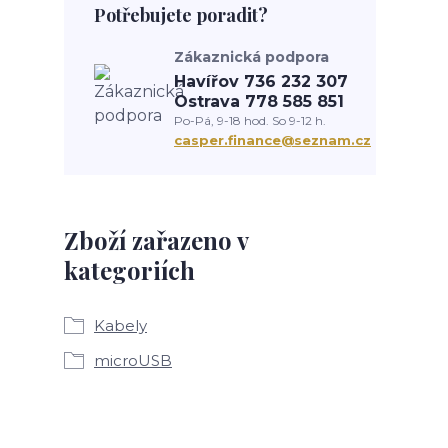
Potřebujete poradit?
Zákaznická podpora
Havířov 736 232 307
Ostrava 778 585 851
Po-Pá, 9-18 hod. So 9-12 h.
casper.finance@seznam.cz
Zboží zařazeno v
kategoriích
Kabely
microUSB