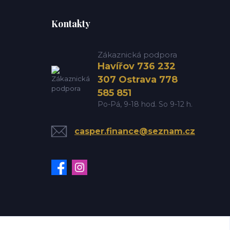
Kontakty
Zákaznická podpora
Havířov 736 232
307 Ostrava 778
585 851
Po-Pá, 9-18 hod. So 9-12 h.
casper.finance@seznam.cz