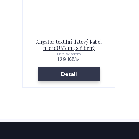
Aligator textilní datový kabel
microUSB 1m, stříbrný
Není skladem
129 Kč
/
ks
Detail