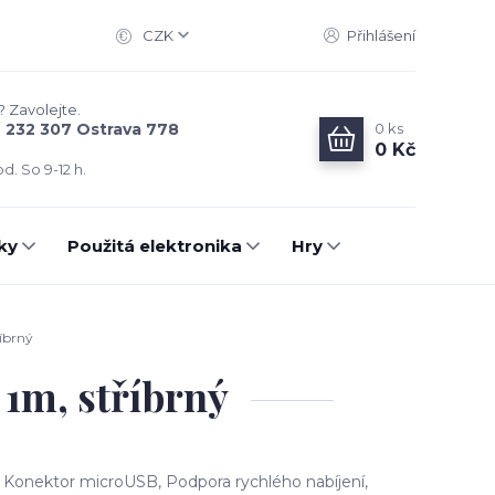
CZK
Přihlášení
? Zavolejte.
0
ks
6 232 307 Ostrava 778
0 Kč
d. So 9-12 h.
ky
Použitá elektronika
Hry
říbrný
 1m, stříbrný
, Konektor microUSB, Podpora rychlého nabíjení,