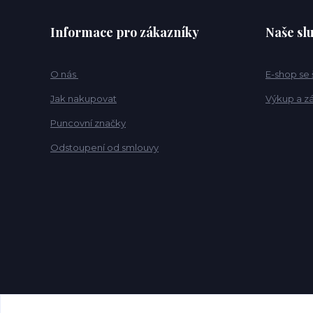
Informace pro zákazníky
Naše sl
O nás
E-shop se
Jak nakupovat
Výkup a z
Puncovní značky
Odstoupení od smlouvy