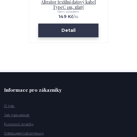
Aligator textilní datový kabel
TypeC 1m, zlatý
Není skladem
149 Kč
/
ks
Detail
Informace pro zákazníky
O nás
Jak nakupovat
Puncovní značky
Odstoupení od smlouvy