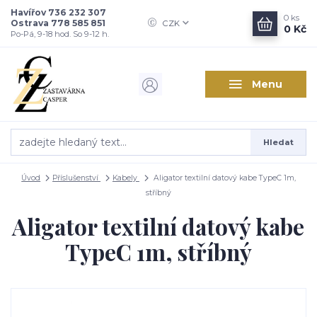
Havířov 736 232 307
0
ks
Ostrava 778 585 851
CZK
0 Kč
Po-Pá, 9-18 hod. So 9-12 h.
Menu
Hledat
Úvod
Příslušenství
Kabely
Aligator textilní datový kabe TypeC 1m,
stříbný
Aligator textilní datový kabe
TypeC 1m, stříbný