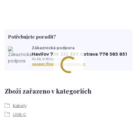
Potřebujete poradit?
Zákaznická podpora
Havířov 736 232 307 Ostrava 778 585 851
Po-Pá, 9-18 hod. So 9-12 h.
casper.finance@seznam.cz
Zboží zařazeno v kategoriích
Kabely
USB-C