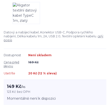
Datový a nabíjecí kabel, Konektor USB-C, Podpora rychlého
nabíjení, Délka kabelu 1m, 2A, USB 2.0, Textilní opletení kabelu.
celý
popis
Dostupnost
Není skladem
Cena před
169 Kč
slevou
Ušetříte
20 Kč (
12
% sleva)
149 Kč
/
ks
123 Kč
bez DPH
Momentálně není k dispozici