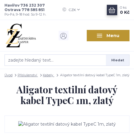
Havířov 736 232 307
0
ks
Ostrava 778 585 851
CZK
0 Kč
Po-Pá, 9-18 hod. So 9-12 h.
Menu
Hledat
Úvod
Příslušenství
Kabely
Aligator textilní datový kabel TypeC 1m, zlatý
Aligator textilní datový
kabel TypeC 1m, zlatý