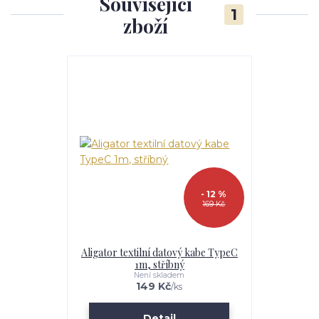
Související
1
zboží
- 12 %
169 Kč
Aligator textilní datový kabe TypeC
1m, stříbný
Není skladem
149 Kč
/
ks
Detail