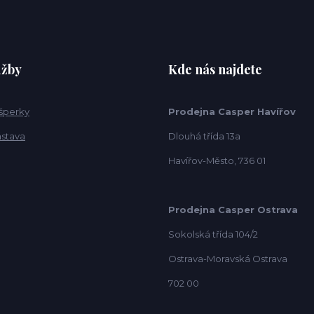
užby
Kde nás najdete
 šperky
Prodejna Casper Havířov
ástava
Dlouhá třída 13a
Havířov-Město, 736 01
Prodejna Casper Ostrava
Sokolská třída 104/2
Ostrava-Moravská Ostrava
702 00