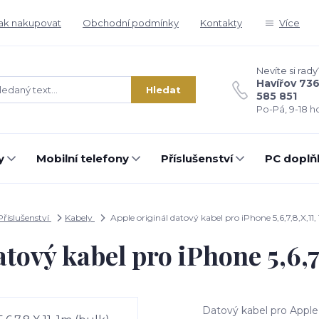
ak nakupovat
Obchodní podmínky
Kontakty
Více
Nevíte si rady
Havířov 73
Hledat
585 851
Po-Pá, 9-18 ho
y
Mobilní telefony
Příslušenství
PC doplň
Příslušenství
Kabely
Apple originál datový kabel pro iPhone 5,6,7,8,X,11,
tový kabel pro iPhone 5,6,7
Datový kabel pro Apple