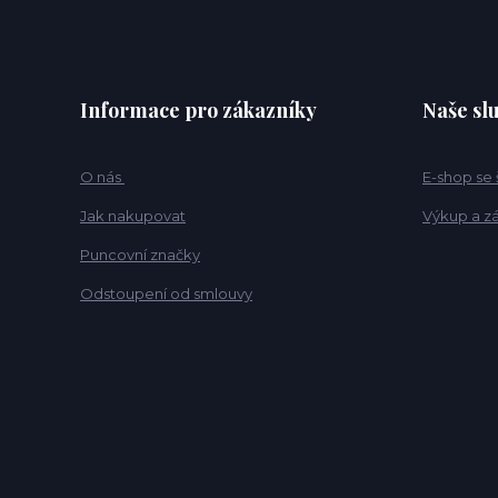
Informace pro zákazníky
Naše sl
O nás
E-shop se
Jak nakupovat
Výkup a z
Puncovní značky
Odstoupení od smlouvy