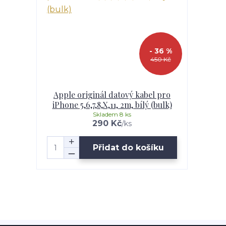
- 36 %
450 Kč
Apple originál datový kabel pro
iPhone 5,6,7,8,X,11, 2m, bílý (bulk)
Skladem 8 ks
290 Kč
/
ks
Přidat do košíku