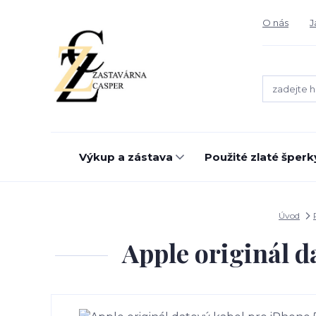
O nás
J
Výkup a zástava
Použité zlaté šperk
Úvod
Apple originál da