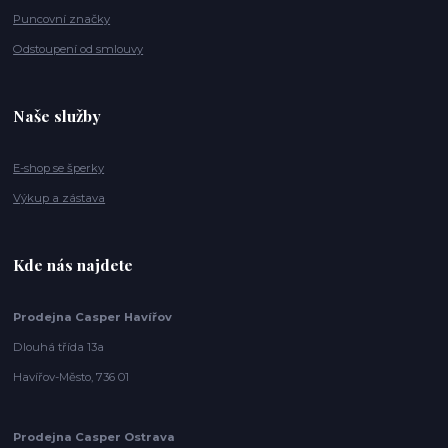
Puncovní značky
Odstoupení od smlouvy
Naše služby
E-shop se šperky
Výkup a zástava
Kde nás najdete
Prodejna Casper Havířov
Dlouhá třída 13a
Havířov-Město, 736 01
Prodejna Casper Ostrava