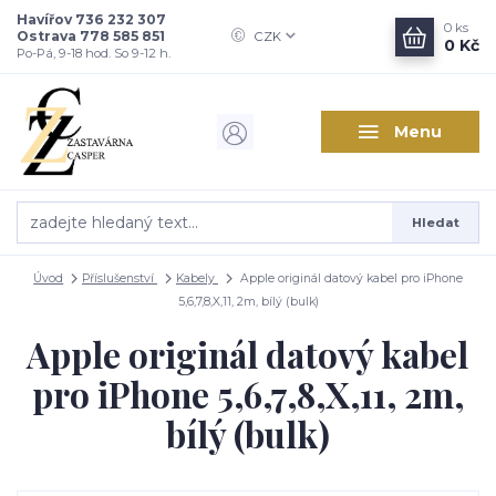
Havířov 736 232 307
0
ks
Ostrava 778 585 851
CZK
0 Kč
Po-Pá, 9-18 hod. So 9-12 h.
Menu
Hledat
Úvod
Příslušenství
Kabely
Apple originál datový kabel pro iPhone
5,6,7,8,X,11, 2m, bílý (bulk)
Apple originál datový kabel
pro iPhone 5,6,7,8,X,11, 2m,
bílý (bulk)