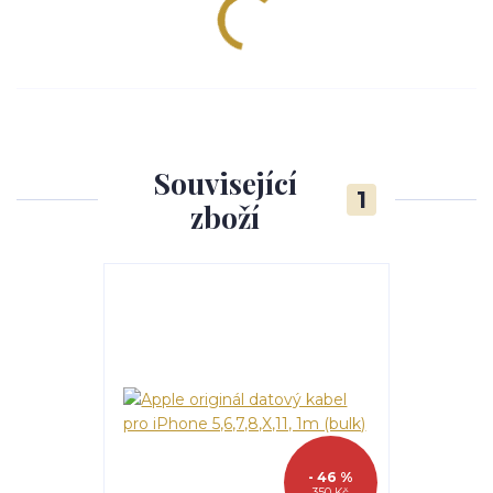
Související
1
zboží
- 46 %
350 Kč