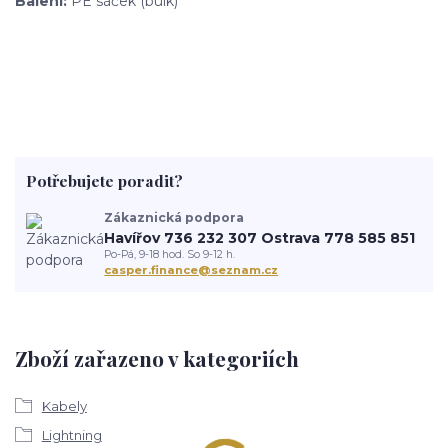
Balení:
PE sáček (bulk)
Potřebujete poradit?
Zákaznická podpora
Havířov 736 232 307 Ostrava 778 585 851
Po-Pá, 9-18 hod. So 9-12 h.
casper.finance@seznam.cz
Zboží zařazeno v kategoriích
Kabely
Lightning