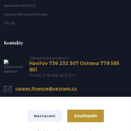
Sokolská třída 104/2
Ostrava-Moravská Ostrava
702 00
Kontakty
Zákaznická podpora
Havířov 736 232 307 Ostrava 778 585
851
Po-Pá, 9-18 hod. So 9-12 h.
casper.finance@seznam.cz
Souhlasím
Nastavení