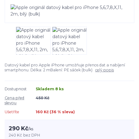
Datový kabel pro Apple iPhone umožňuje přenos dat a nabíjení
smartphonu. Délka: 2 mBalení: PE sáček (bulk)
celý popis
Dostupnost
Skladem 8 ks
Cena před
450 Kč
slevou
Ušetříte
160 Kč (
36
% sleva)
290 Kč
/
ks
240 Kč
bez DPH